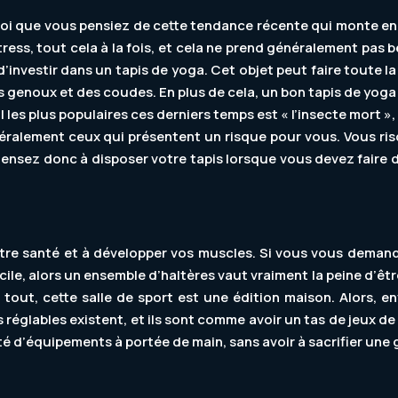
oi que vous pensiez de cette tendance récente qui monte en fl
stress, tout cela à la fois, et cela ne prend généralement p
 d’investir dans un tapis de yoga. Cet objet peut faire toute l
es genoux et des coudes. En plus de cela, un bon tapis de yog
sol les plus populaires ces derniers temps est « l’insecte mort
néralement ceux qui présentent un risque pour vous. Vous risqu
. Pensez donc à disposer votre tapis lorsque vous devez fair
tre santé et à développer vos muscles. Si vous vous deman
le, alors un ensemble d’haltères vaut vraiment la peine d’êtr
tout, cette salle de sport est une édition maison. Alors, e
s réglables existent, et ils sont comme avoir un tas de jeux 
té d’équipements à portée de main, sans avoir à sacrifier une